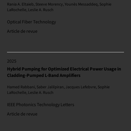
Rania A. Eltaieb, Steeve Morency, Younès Messaddeq, Sophie
LaRochelle, Leslie A. Rusch
Optical Fiber Technology
Article de revue
2025
Hybrid Pumping for Optimized Electrical Power Usage in
Cladding-Pumped L-Band Amplifiers
Hamed Rabbani, Saber Jalilpiran, Jacques Lefebvre, Sophie
LaRochelle, Leslie A. Rusch
IEEE Photonics Technology Letters
Article de revue