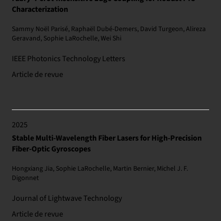
Characterization
Sammy Noël Parisé, Raphaël Dubé-Demers, David Turgeon, Alireza
Geravand, Sophie LaRochelle, Wei Shi
IEEE Photonics Technology Letters
Article de revue
2025
Stable Multi-Wavelength Fiber Lasers for High-Precision
Fiber-Optic Gyroscopes
Hongxiang Jia, Sophie LaRochelle, Martin Bernier, Michel J. F.
Digonnet
Journal of Lightwave Technology
Article de revue