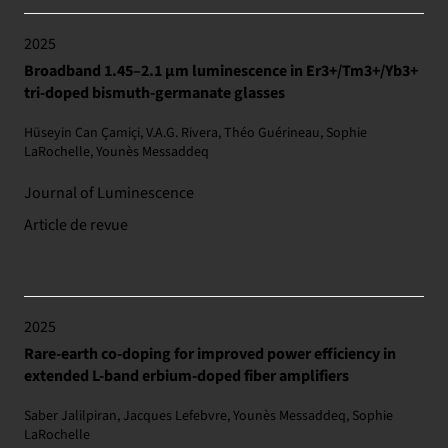
2025
Broadband 1.45–2.1 μm luminescence in Er3+/Tm3+/Yb3+
tri-doped bismuth-germanate glasses
Hüseyin Can Çamiçi, V.A.G. Rivera, Théo Guérineau, Sophie
LaRochelle, Younès Messaddeq
Journal of Luminescence
Article de revue
2025
Rare-earth co-doping for improved power efficiency in
extended L-band erbium-doped fiber amplifiers
Saber Jalilpiran, Jacques Lefebvre, Younès Messaddeq, Sophie
LaRochelle