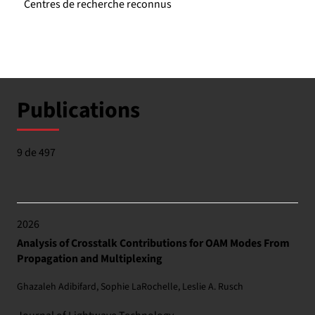
Centres de recherche reconnus
Publications
9 de 497
2026
Analysis of Crosstalk Contributions for OAM Modes From
Propagation and Multiplexing
Ghazaleh Adibifard, Sophie LaRochelle, Leslie A. Rusch