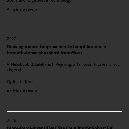
Journal of Lightwave Technology
Article de revue
2026
Drawing-induced improvement of amplification in
bismuth-doped phosphosilicate fibers
A. Mehaboob, J. Lefebvre, T. Meyneng, S. Jalilpiran, P. Labranche, S.
Lin, et al.
Optics Letters
Article de revue
2026
Fabry–Perot-Insensitive Edge Coupling for Robust PIC