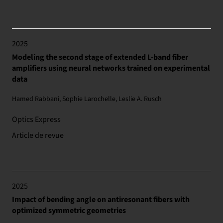
2025
Modeling the second stage of extended L-band fiber
amplifiers using neural networks trained on experimental
data
Hamed Rabbani, Sophie Larochelle, Leslie A. Rusch
Optics Express
Article de revue
2025
Impact of bending angle on antiresonant fibers with
optimized symmetric geometries