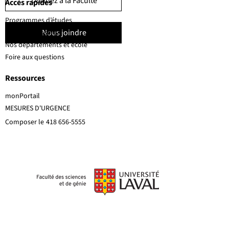
Donnez à la Faculté
Accès rapides
Programmes d’études
Nous joindre
Corps professoral
Nos départements et école
Foire aux questions
Ressources
monPortail
MESURES D'URGENCE
Composer le
418 656-5555